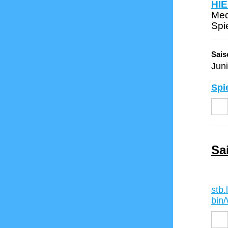
HI
Med
Spi
Sais
Jun
Spi
Sa
stb.
bin