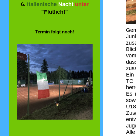
6.
Italienische
Nacht
unter
"Flutlicht"
Gem
Termin folgt noch!
Jun
zus
Bli
vom
das
zus
Ein
TC 
betr
Es 
sow
U1
Zus
ent
Juge
All