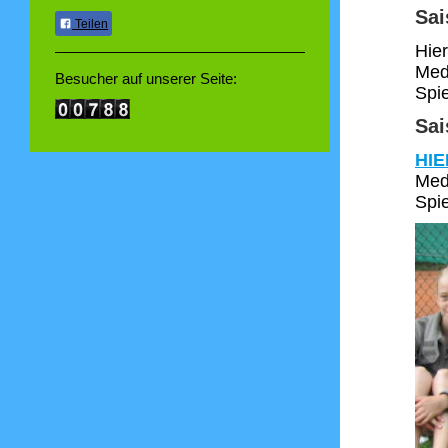
Sai
Teilen
Hier
Med
Besucher auf unserer Seite:
Spi
Sai
HIE
Med
Spi