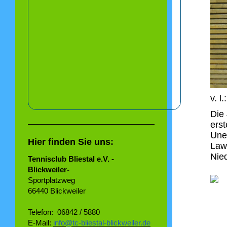
v. l
Die
erst
Unen
Hier finden Sie uns:
Law
Nie
Tennisclub Bliestal e.V. -
Blickweiler-
Sportplatzweg
66440 Blickweiler
Telefon: 06842 / 5880
E-Mail:
info@tc-bliestal-blickweiler.de