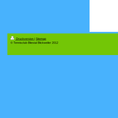
Druckversion
|
Sitemap
© Tennisclub Bliestal Blickweiler 2012