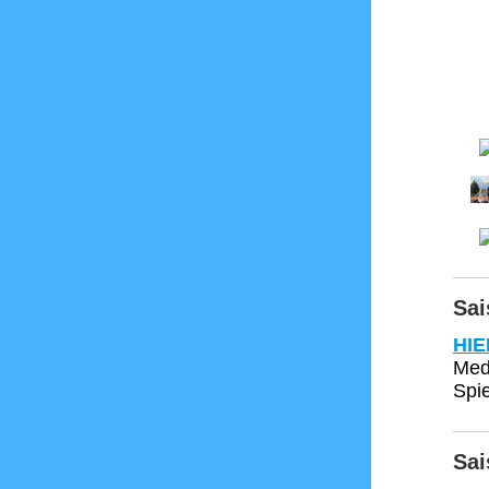
Sai
HIE
Med
Spi
Sai