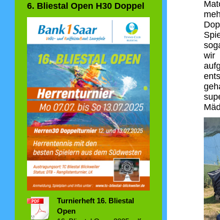
Mat
6. Bliestal Open H30 Doppel
mehr
Dop
Spi
sog
wir
auf
ent
geh
sup
Mäde
Turnierheft 16. Bliestal
Open