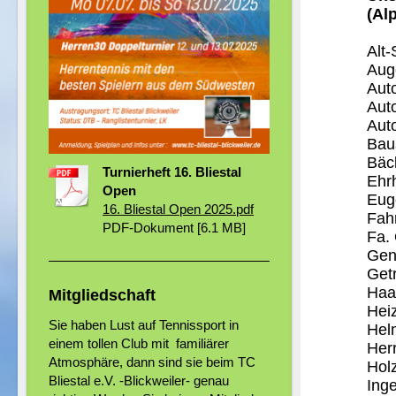
(Al
Alt
Aug
Aut
Aut
Aut
Bau
Bäc
Turnierheft 16. Bliestal
Ehr
Open
Eug
16. Bliestal Open 2025.pdf
Fah
PDF-Dokument [6.1 MB]
Fa.
Gen
Get
Haa
Mitgliedschaft
Hei
Sie haben Lust auf Tennissport in
Hel
einem tollen Club mit familiärer
Her
Atmosphäre, dann sind sie beim TC
Hol
Bliestal e.V. -Blickweiler- genau
Ing