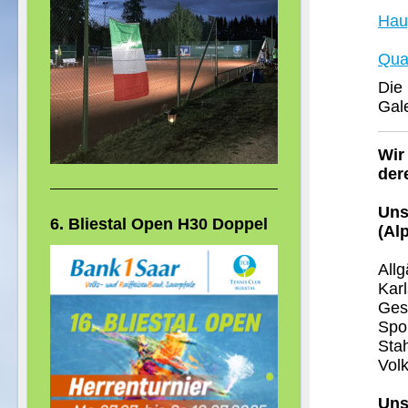
Hau
Qual
Die 
Gal
Wir
der
Uns
6. Bliestal Open H30 Doppel
(Al
Allg
Kar
Ges
Spor
Sta
Vol
Uns