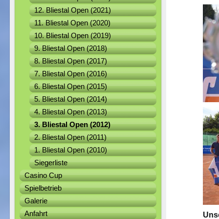
12. Bliestal Open (2021)
11. Bliestal Open (2020)
10. Bliestal Open (2019)
9. Bliestal Open (2018)
8. Bliestal Open (2017)
7. Bliestal Open (2016)
6. Bliestal Open (2015)
5. Bliestal Open (2014)
4. Bliestal Open (2013)
3. Bliestal Open (2012)
2. Bliestal Open (2011)
1. Bliestal Open (2010)
Siegerliste
Casino Cup
Spielbetrieb
Galerie
Anfahrt
Unse