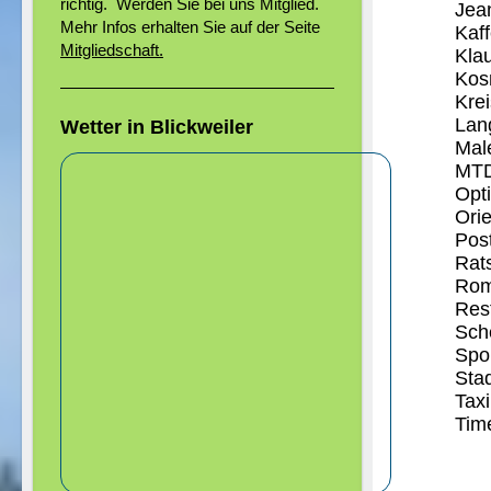
richtig. Werden Sie bei uns Mitglied.
Jea
Mehr Infos erhalten Sie auf der Seite
Kaff
Mitgliedschaft
.
Kla
Kos
Kre
Lang
Wetter in Blickweiler
Mal
MT
Opti
Orie
Post
Rat
Rom
Res
Sch
Spo
Stad
Tax
Time