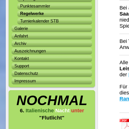
Punktesammler
Bei 
Regelwerke
Saa
nied
Turnierkalender STB
Spi
Galerie
Anfahrt
Bei
Archiv
Anw
Auszeichnungen
Kontakt
All
Support
Lei
Datenschutz
der
Impressum
Für 
die
NOCHMAL
Ran
6.
Italienische
Nacht
unter
"Flutlicht"